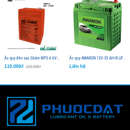
Ắc quy đèn sạc Globe WP5-6 6V-5AH
Ắc quy AMARON 12V-35 AH HI LIFE 42B20L
110.000₫
Liên hệ
120.000₫