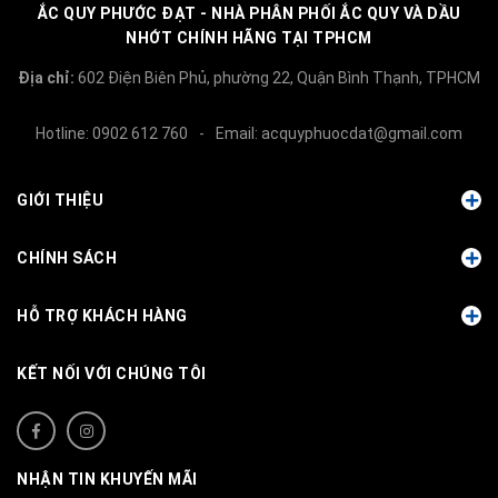
ẮC QUY PHƯỚC ĐẠT - NHÀ PHÂN PHỐI ẮC QUY VÀ DẦU
NHỚT CHÍNH HÃNG TẠI TPHCM
Địa chỉ:
602 Điện Biên Phủ, phường 22, Quận Bình Thạnh, TPHCM
Hotline:
0902 612 760
-
Email:
acquyphuocdat@gmail.com
GIỚI THIỆU
CHÍNH SÁCH
HỖ TRỢ KHÁCH HÀNG
KẾT NỐI VỚI CHÚNG TÔI
NHẬN TIN KHUYẾN MÃI