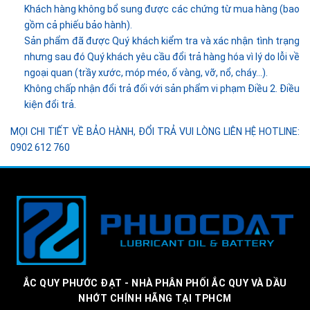
Khách hàng không bổ sung được các chứng từ mua hàng (bao
gồm cả phiếu bảo hành).
Sản phẩm đã được Quý khách kiểm tra và xác nhận tình trạng
nhưng sau đó Quý khách yêu cầu đổi trả hàng hóa vì lý do lỗi về
ngoại quan (trầy xước, móp méo, ố vàng, vỡ, nổ, cháy…).
Không chấp nhận đổi trả đối với sản phẩm vi phạm Điều 2. Điều
kiện đổi trả.
MỌI CHI TIẾT VỀ BẢO HÀNH, ĐỔI TRẢ VUI LÒNG LIÊN HỆ HOTLINE:
0902 612 760
ẮC QUY PHƯỚC ĐẠT - NHÀ PHÂN PHỐI ẮC QUY VÀ DẦU
NHỚT CHÍNH HÃNG TẠI TPHCM