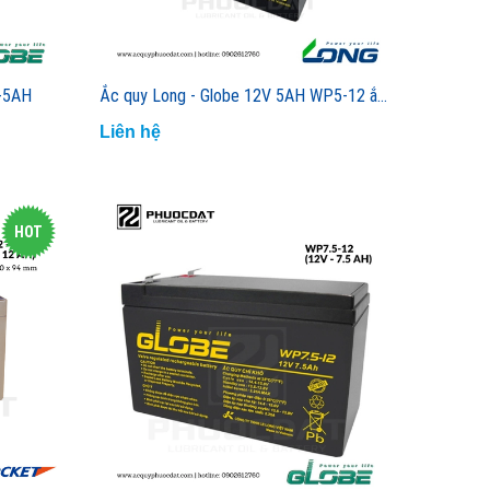
V-5AH
Ắc quy Long - Globe 12V 5AH WP5-12 ắc quy lưu điện, cửa cuốn, hệ thống camera, UPS
Liên hệ
HOT