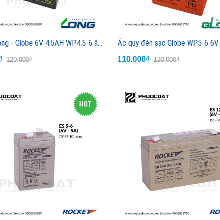
Ắc quy Long - Globe 6V 4.5AH WP4.5-6 ắc quy lưu điện, cửa cuốn, hệ thống camera, UPS
Ắc quy đèn sạc Globe WP5-6 6
Ắc quy xe máy GS GTZ5S 12V 3.5AH
0₫
110.000₫
120.000₫
120.000₫
Liên hệ
HOT
Ắc quy xe máy GS GTZ5S-E 12V 3.5AH
Liên hệ
ẮC QUY XE MÁY GS GTZ5S-H 12V-4AH
Liên hệ