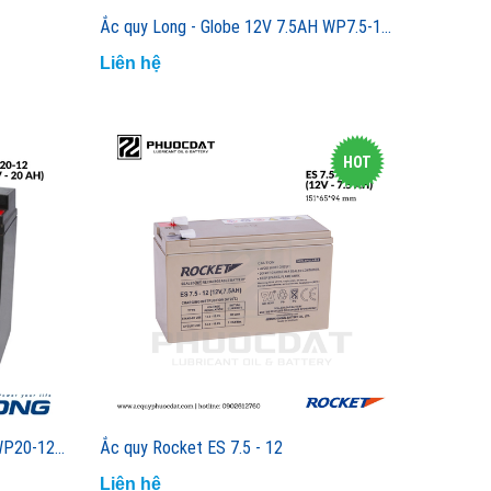
Ắc quy Long - Globe 12V 7.5AH WP7.5-12 ắc quy lưu điện, cửa cuốn, hệ thống camera, UPS
Liên hệ
HOT
Ắc quy Long - Globe 12V 20AH WP20-12, ắc quy cho UPS, thang máy
Ắc quy Rocket ES 7.5 - 12
Liên hệ