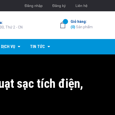
Đăng nhập
Đăng ký
Liên hệ
Giỏ hàng:
a:
(
0
)
Sản phẩm
00, Thứ 2 - CN
DỊCH VỤ
TIN TỨC
ạt sạc tích điện,