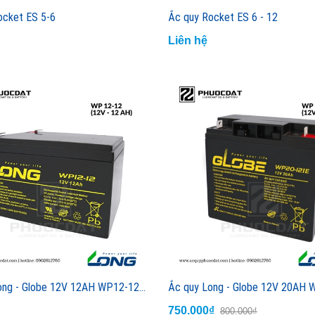
Ắc quy GS GTZ7V 12V 6AH cho xe máy Yamaha NVX
ocket ES 5-6
Ắc quy Rocket ES 6 - 12
Liên hệ
Liên hệ
Ắc quy GS GT6A 12V 6AH cho xe máy
Liên hệ
Ắc quy Long - Globe 12V 12AH WP12-12, ắc quy cho xe đạp điện, UPS, thang máy
750.000₫
800.000₫