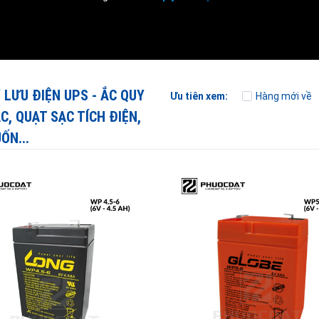
 LƯU ĐIỆN UPS - ẮC QUY
Ưu tiên xem:
Hàng mới về
C, QUẠT SẠC TÍCH ĐIỆN,
ỐN...