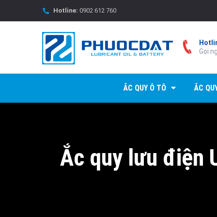
Hotline:
0902 612 760
Hotli
Gọi n
ẮC QUY Ô TÔ
ẮC QU
Ắc quy lưu điện 