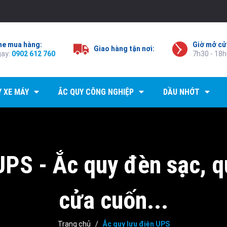
ne mua hàng:
Giờ mở cử
Giao hàng tận nơi:
gay:
0902 612 760
7h30 - 18h
Y XE MÁY
ẮC QUY CÔNG NGHIỆP
DẦU NHỚT
UPS - Ắc quy đèn sạc, qu
cửa cuốn...
Trang chủ
/
Ắc quy lưu điện UPS