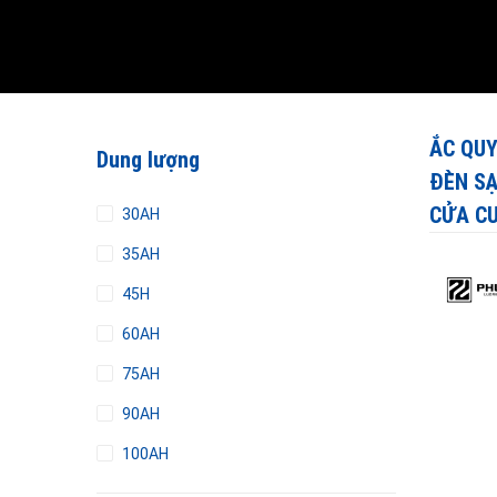
ẮC QUY
Dung lượng
ĐÈN SẠ
CỬA CU
30AH
35AH
45H
60AH
75AH
90AH
100AH
110AH