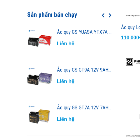
120AH
Sản phẩm bán chạy
150AH
Ắc quy GS YUASA YTX7A 12V 7AH xe máy
200AH
110.00
Liên hệ
Ắc quy GS GT9A 12V 9AH cho xe máy
Liên hệ
Ắc quy GS GT7A 12V 7AH cho xe máy
Liên hệ