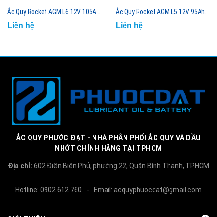
Ắc Quy Rocket AGM L6 12V 105Ah Công Nghệ AGM Cao Cấp
Ắc Quy Rocket AGM L5 12V 95Ah Công Nghệ AGM Cao Cấp
Liên hệ
Liên hệ
ẮC QUY PHƯỚC ĐẠT - NHÀ PHÂN PHỐI ẮC QUY VÀ DẦU
NHỚT CHÍNH HÃNG TẠI TPHCM
Địa chỉ:
602 Điện Biên Phủ, phường 22, Quận Bình Thạnh, TPHCM
Hotline:
0902 612 760
-
Email:
acquyphuocdat@gmail.com