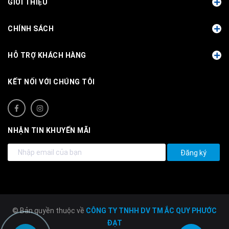
GIỚI THIỆU
CHÍNH SÁCH
HỖ TRỢ KHÁCH HÀNG
KẾT NỐI VỚI CHÚNG TÔI
NHẬN TIN KHUYẾN MÃI
Đăng ký
© Bản quyền thuộc về
CÔNG TY TNHH DV TM ẮC QUY PHƯỚC
ĐẠT