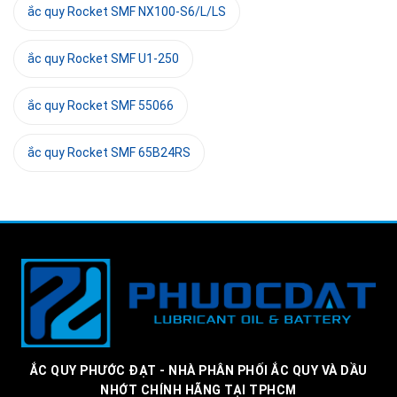
ắc quy Rocket SMF NX100-S6/L/LS
ắc quy Rocket SMF U1-250
ắc quy Rocket SMF 55066
ắc quy Rocket SMF 65B24RS
ẮC QUY PHƯỚC ĐẠT - NHÀ PHÂN PHỐI ẮC QUY VÀ DẦU
NHỚT CHÍNH HÃNG TẠI TPHCM