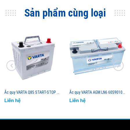
Sản phẩm cùng loại
Ắc quy VARTA Q85 START-STOP 12V-65AH (95D23L)
Ắc quy VARTA AGM LN6 605901095 12V - 105AH (ECO) (GERMANY)
Liên hệ
Liên hệ