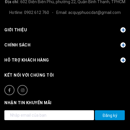
Địa chỉ:
602 Điện Biên Phủ, phường 22, Quận Bình Thạnh, TPHCM
Hotline:
0902 612 760
-
Email:
acquyphuocdat@gmail.com
GIỚI THIỆU
CHÍNH SÁCH
HỖ TRỢ KHÁCH HÀNG
KẾT NỐI VỚI CHÚNG TÔI
NHẬN TIN KHUYẾN MÃI
Đăng ký