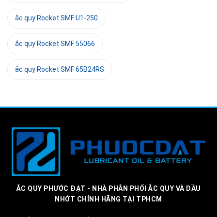
ắc quy Rocket SMF U1-250
ắc quy Rocket SMF 55066
ắc quy Rocket SMF 65B24RS
ẮC QUY PHƯỚC ĐẠT - NHÀ PHÂN PHỐI ẮC QUY VÀ DẦU
NHỚT CHÍNH HÃNG TẠI TPHCM