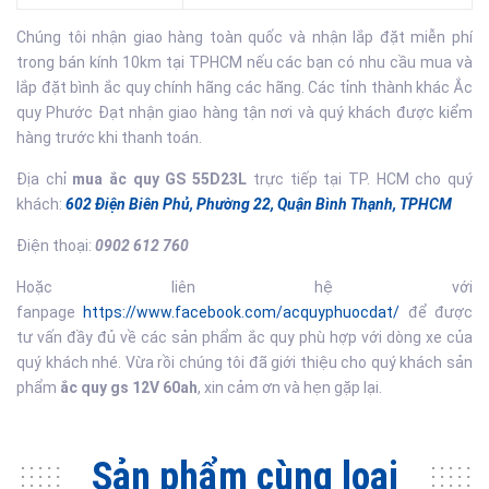
Chúng tôi nhận giao hàng toàn quốc và nhận lắp đặt miễn phí
trong bán kính 10km tại TPHCM nếu các bạn có nhu cầu mua và
lắp đặt bình ắc quy chính hãng các hãng. Các tỉnh thành khác Ắc
quy Phước Đạt nhận giao hàng tận nơi và quý khách được kiểm
hàng trước khi thanh toán.
Địa chỉ
mua ắc quy GS 55D23L
trực tiếp tại TP. HCM cho quý
khách:
602 Điện Biên Phủ, Phường 22, Quận Bình Thạnh, TPHCM
Điện thoại:
0902 612 760
Hoặc liên hệ với
fanpage
https://www.facebook.com/acquyphuocdat/
để được
tư vấn đầy đủ về các sản phẩm ắc quy phù hợp với dòng xe của
quý khách nhé. Vừa rồi chúng tôi đã giới thiệu cho quý khách sản
phẩm
ắc quy gs 12V 60ah
, xin cảm ơn và hẹn gặp lại.
Sản phẩm cùng loại