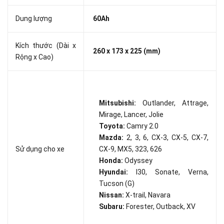
Dung lượng
60Ah
Kích thước (Dài x
260 x 173 x 225 (mm)
Rộng x Cao)
Mitsubishi:
Outlander, Attrage,
Mirage, Lancer, Jolie
Toyota:
Camry 2.0
Mazda:
2, 3, 6, CX-3, CX-5, CX-7,
Sử dụng cho xe
CX-9, MX5, 323, 626
Honda:
Odyssey
Hyundai:
I30, Sonate, Verna,
Tucson (G)
Nissan:
X-trail, Navara
Subaru:
Forester, Outback, XV