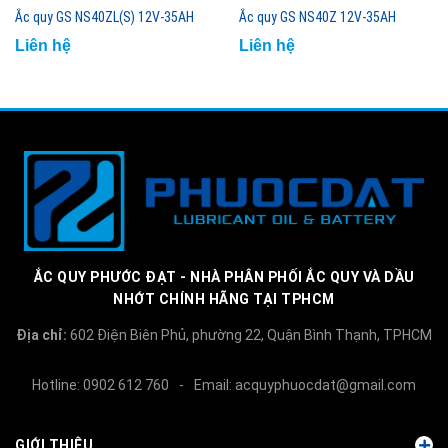
Ắc quy GS NS40ZL(S) 12V-35AH
Ắc quy GS NS40Z 12V-35AH
Liên hệ
Liên hệ
ẮC QUY PHƯỚC ĐẠT - NHÀ PHÂN PHỐI ẮC QUY VÀ DẦU
NHỚT CHÍNH HÃNG TẠI TPHCM
Địa chỉ:
602 Điện Biên Phủ, phường 22, Quận Bình Thạnh, TPHCM
Hotline:
0902 612 760
-
Email:
acquyphuocdat@gmail.com
GIỚI THIỆU